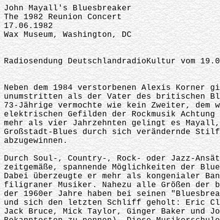
John Mayall's Bluesbreaker
The 1982 Reunion Concert
17.06.1982
Wax Museum, Washington, DC
Radiosendung DeutschlandradioKultur vom 19.0
Neben dem 1984 verstorbenen Alexis Korner g
unumstritten als der Vater des britischen B
73-Jährige vermochte wie kein Zweiter, dem 
elektrischen Gefilden der Rockmusik Achtung
mehr als vier Jahrzehnten gelingt es Mayall
Großstadt-Blues durch sich verändernde Stil
abzugewinnen.
Durch Soul-, Country-, Rock- oder Jazz-Ansä
zeitgemäße, spannende Möglichkeiten der Blu
Dabei überzeugte er mehr als kongenialer Ba
filigraner Musiker. Nahezu alle Größen der 
der 1960er Jahre haben bei seinen "Bluesbre
und sich den letzten Schliff geholt: Eric C
Jack Bruce, Mick Taylor, Ginger Baker und J