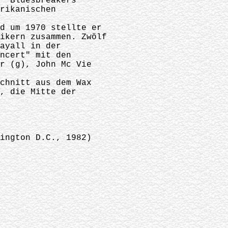
e "Bluesbreakers"
erikanischen
nd um 1970 stellte er
sikern zusammen. Zwölf
Mayall in der
oncert" mit den
or (g), John Mc Vie
schnitt aus dem Wax
n, die Mitte der
ington D.C., 1982)