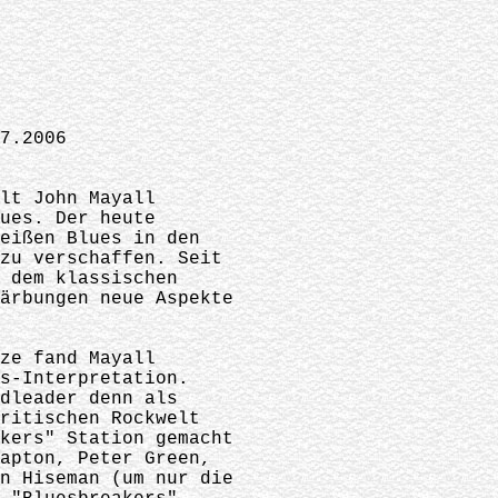
7.2006
ilt John Mayall
lues. Der heute
weißen Blues in den
 zu verschaffen. Seit
, dem klassischen
färbungen neue Aspekte
tze fand Mayall
es-Interpretation.
ndleader denn als
britischen Rockwelt
akers" Station gemacht
lapton, Peter Green,
on Hiseman (um nur die