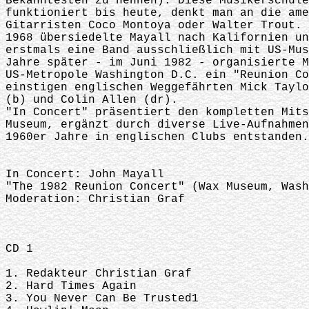
Bekanntesten zu nennen). Diese Musikerschul
funktioniert bis heute, denkt man an die am
Gitarristen Coco Montoya oder Walter Trout.
1968 übersiedelte Mayall nach Kalifornien u
erstmals eine Band ausschließlich mit US-Mu
Jahre später - im Juni 1982 - organisierte 
US-Metropole Washington D.C. ein "Reunion C
einstigen englischen Weggefährten Mick Tayl
(b) und Colin Allen (dr).
"In Concert" präsentiert den kompletten Mit
Museum, ergänzt durch diverse Live-Aufnahme
1960er Jahre in englischen Clubs entstanden.
In Concert: John Mayall
"The 1982 Reunion Concert" (Wax Museum, Wash
Moderation: Christian Graf
CD 1
1. Redakteur Christian Graf
2. Hard Times Again
3. You Never Can Be Trusted1